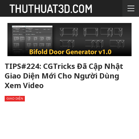
TIPS#224: CGTricks Đã Cập Nhật
Giao Diện Mới Cho Người Dùng
Xem Video
GIAO DIỆN