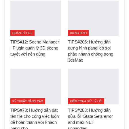
QUẢN LÝ FILE
DỰNG HÌNH
TIPS#12: Scene Manager
TIPS#206: Hướng dẫn
| Plugin quản lý 3D scene
dựng hình panel có soi
tuyệt vời nên dùng
phào nhanh chóng trong
3dsMax
KỸ THUẬT NÂNG CAO
KIỂM TRA & XỬ LÝ LỖI
TIPS#78: Hướng dẫn đặt
TIPS#288: Hướng dẫn
tên file cho công việc luôn
sửa lỗi “State Sets error
dễ hoàn thành với khách
and max.NET
hàng khó…
unhandled…