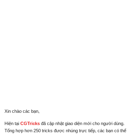
Xin chào các bạn,
Hiện tại
CGTricks
đã cập nhật giao diện mới cho người dùng.
Tổng hợp hơn 250 tricks được nhúng trực tiếp, các bạn có thể