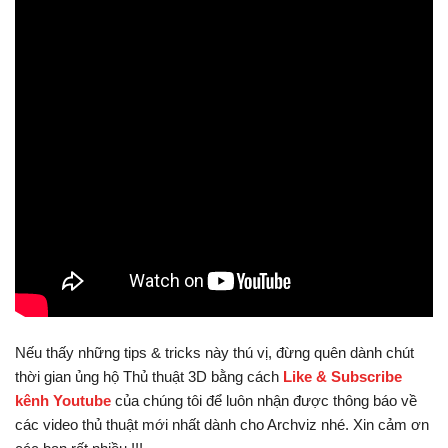
Nếu thấy những tips & tricks này thú vị, đừng quên dành chút
thời gian ủng hộ Thủ thuật 3D bằng cách
Like & Subscribe
kênh Youtube
của chúng tôi để luôn nhận được thông báo về
các video thủ thuật mới nhất dành cho Archviz nhé. Xin cảm ơn