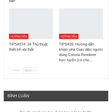
bạn
HƯỚNG DẪN
HƯỚNG DẪN
TIPS#374: 34 Thủ thuật
TIPS#28: Hướng dẫn
thiết kế nội thất
khám phá Giao diện người
dùng Corona Renderer
trực tuyến (có chú…
PREV
NEXT
BÌNH LUẬN