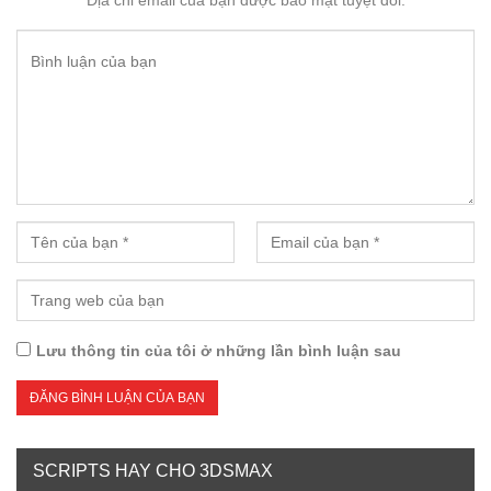
Địa chỉ email của bạn được bảo mật tuyệt đối.
Lưu thông tin của tôi ở những lần bình luận sau
SCRIPTS HAY CHO 3DSMAX