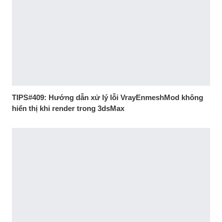
TIPS#409: Hướng dẫn xử lý lỗi VrayEnmeshMod không
hiển thị khi render trong 3dsMax