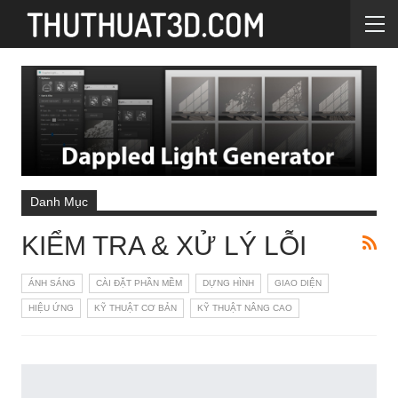
Danh Mục
KIỂM TRA & XỬ LÝ LỖI
ÁNH SÁNG
CÀI ĐẶT PHẦN MỀM
DỰNG HÌNH
GIAO DIỆN
HIỆU ỨNG
KỸ THUẬT CƠ BẢN
KỸ THUẬT NÂNG CAO