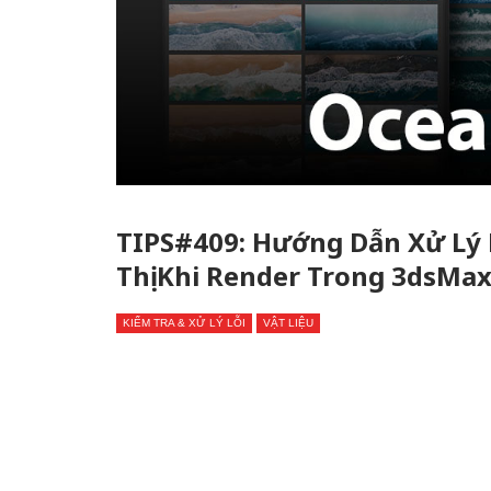
TIPS#409: Hướng Dẫn Xử Lý
Thị Khi Render Trong 3dsMa
KIỂM TRA & XỬ LÝ LỖI
VẬT LIỆU