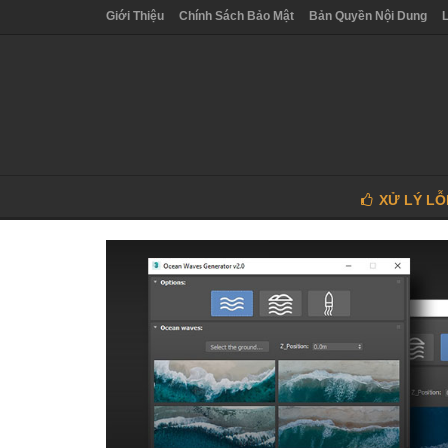
Giới Thiệu
Chính Sách Bảo Mật
Bản Quyền Nội Dung
XỬ LÝ LỖ