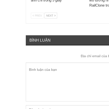
ảnh chỉ trong 5 giây
leo tường n
RailClone t
PREV
NEXT
BÌNH LUẬN
Địa chỉ email của