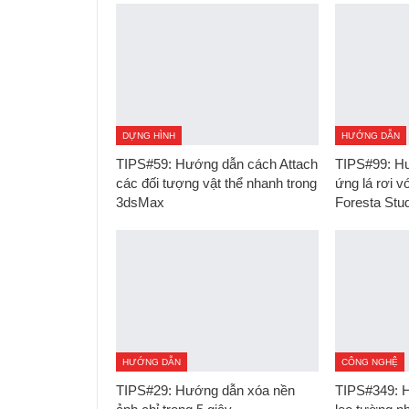
DỰNG HÌNH
HƯỚNG DẪN
TIPS#59: Hướng dẫn cách Attach
TIPS#99: Hư
các đối tượng vật thể nhanh trong
ứng lá rơi v
3dsMax
Foresta Stud
HƯỚNG DẪN
CÔNG NGHỆ
TIPS#29: Hướng dẫn xóa nền
TIPS#349: H