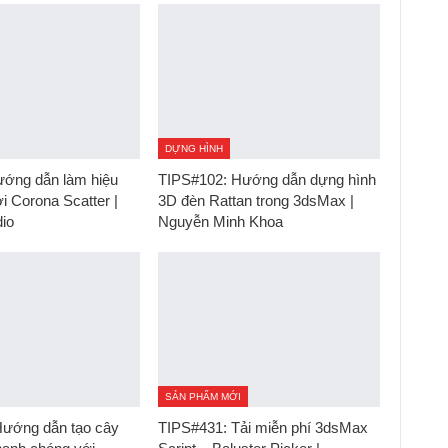
DỰNG HÌNH
ớng dẫn làm hiệu
TIPS#102: Hướng dẫn dựng hình
ới Corona Scatter |
3D đèn Rattan trong 3dsMax |
io
Nguyễn Minh Khoa
SẢN PHẨM MỚI
ướng dẫn tạo cây
TIPS#431: Tải miễn phí 3dsMax