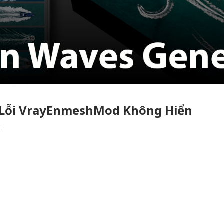
 Lỗi VrayEnmeshMod Không Hiển
x