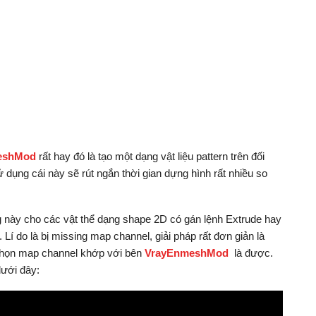
eshMod
rất hay đó là tạo một dạng vật liệu pattern trên đối
dụng cái này sẽ rút ngắn thời gian dựng hình rất nhiều so
g này cho các vật thể dạng shape 2D có gán lệnh Extrude hay
 Lí do là bị missing map channel, giải pháp rất đơn giản là
chọn map channel khớp với bên
VrayEnmeshMod
là được.
dưới đây: