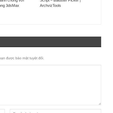
hanh chóng với
Script – Baluster Picker |
rong 3dsMax
ArchvizTools
 bạn được bảo mật tuyệt đối.