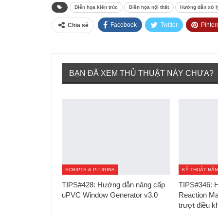
Diễn họa kiến trúc
Diễn họa nội thất
Hướng dẫn xử l
Facebook
Twitter
Pinter
Chia sẻ
BẠN ĐÃ XEM THỦ THUẬT NÀY CHƯA?
SCRIPTS & PLUGINS
KỸ THUẬT NÂ
TIPS#428: Hướng dẫn nâng cấp
TIPS#346: 
uPVC Window Generator v3.0
Reaction Ma
trượt điều 