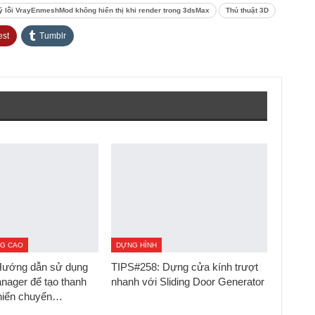
ý lỗi VrayEnmeshMod không hiển thị khi render trong 3dsMax
Thủ thuật 3D
est
Tumblr
NG CAO
DỰNG HÌNH
Hướng dẫn sử dụng
TIPS#258: Dựng cửa kính trượt
nager để tạo thanh
nhanh với Sliding Door Generator
khiển chuyển…