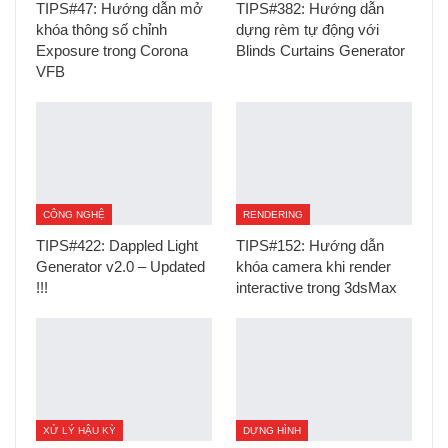
TIPS#47: Hướng dẫn mở
TIPS#382: Hướng dẫn
khóa thông số chỉnh
dựng rèm tự động với
Exposure trong Corona
Blinds Curtains Generator
VFB
CÔNG NGHỆ
RENDERING
TIPS#422: Dappled Light
TIPS#152: Hướng dẫn
Generator v2.0 – Updated
khóa camera khi render
!!!
interactive trong 3dsMax
XỬ LÝ HẬU KỲ
DỰNG HÌNH