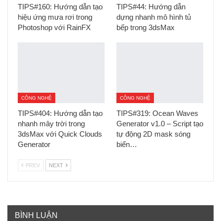
TIPS#160: Hướng dẫn tạo
TIPS#44: Hướng dẫn
hiệu ứng mưa rơi trong
dựng nhanh mô hình tủ
Photoshop với RainFX
bếp trong 3dsMax
CÔNG NGHỆ
CÔNG NGHỆ
TIPS#404: Hướng dẫn tạo
TIPS#319: Ocean Waves
nhanh mây trời trong
Generator v1.0 – Script tạo
3dsMax với Quick Clouds
tự động 2D mask sóng
Generator
biển…
PREV
NEXT
BÌNH LUẬN