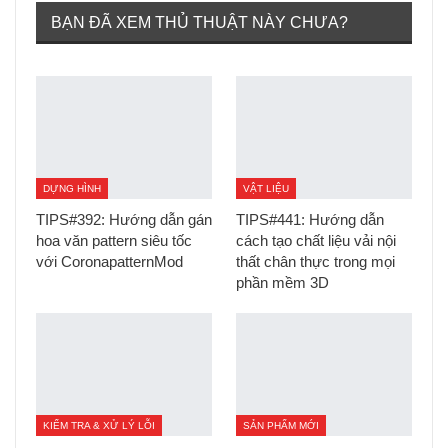
BẠN ĐÃ XEM THỦ THUẬT NÀY CHƯA?
DỰNG HÌNH
VẬT LIỆU
TIPS#392: Hướng dẫn gán
TIPS#441: Hướng dẫn
hoa văn pattern siêu tốc
cách tạo chất liệu vải nội
với CoronapatternMod
thất chân thực trong mọi
phần mềm 3D
KIỂM TRA & XỬ LÝ LỖI
SẢN PHẨM MỚI