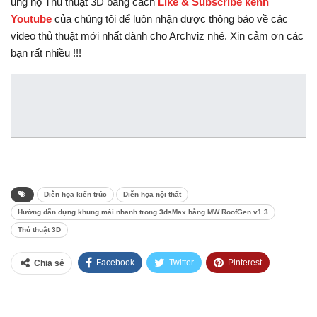
ủng hộ Thủ thuật 3D bằng cách
Like & Subscribe kênh
Youtube
của chúng tôi để luôn nhận được thông báo về các
video thủ thuật mới nhất dành cho Archviz nhé. Xin cảm ơn các
bạn rất nhiều !!!
Diễn họa kiến trúc
Diễn họa nội thất
Hướng dẫn dựng khung mái nhanh trong 3dsMax bằng MW RoofGen v1.3
Thủ thuật 3D
Facebook
Twitter
Pinterest
Chia sẻ
Tumblr