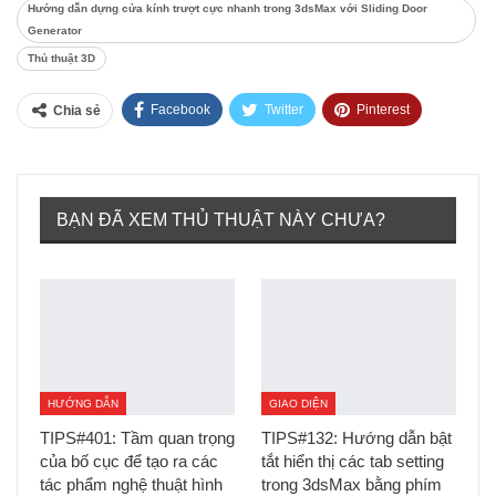
Hướng dẫn dựng cửa kính trượt cực nhanh trong 3dsMax với Sliding Door
Generator
Thủ thuật 3D
Facebook
Twitter
Pinterest
Chia sẻ
Tumblr
BẠN ĐÃ XEM THỦ THUẬT NÀY CHƯA?
HƯỚNG DẪN
GIAO DIỆN
TIPS#401: Tầm quan trọng
TIPS#132: Hướng dẫn bật
của bố cục để tạo ra các
tắt hiển thị các tab setting
tác phẩm nghệ thuật hình
trong 3dsMax bằng phím