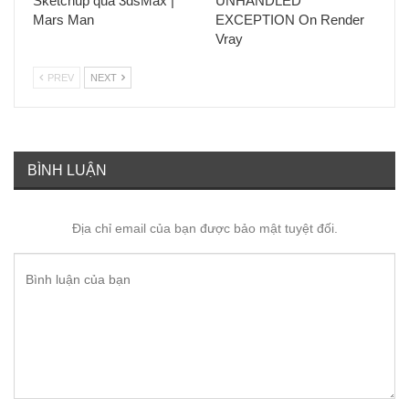
Sketchup qua 3dsMax |
UNHANDLED
Mars Man
EXCEPTION On Render
Vray
PREV
NEXT
BÌNH LUẬN
Địa chỉ email của bạn được bảo mật tuyệt đối.