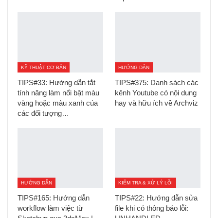
KỸ THUẬT CƠ BẢN
HƯỚNG DẪN
TIPS#33: Hướng dẫn tắt
TIPS#375: Danh sách các
tính năng làm nổi bật màu
kênh Youtube có nội dung
vàng hoặc màu xanh của
hay và hữu ích về Archviz
các đối tượng…
HƯỚNG DẪN
KIỂM TRA & XỬ LÝ LỖI
TIPS#165: Hướng dẫn
TIPS#22: Hướng dẫn sửa
workflow làm việc từ
file khi có thông báo lỗi: