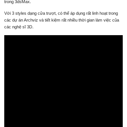
trong 3dsMax.
Với 3 styles dạng cửa trượt, có thể áp dụng rất linh hoạt trong
các dự án Archviz và tiết kiệm rất nhiều thời gian làm việc của
các nghệ sĩ 3D.