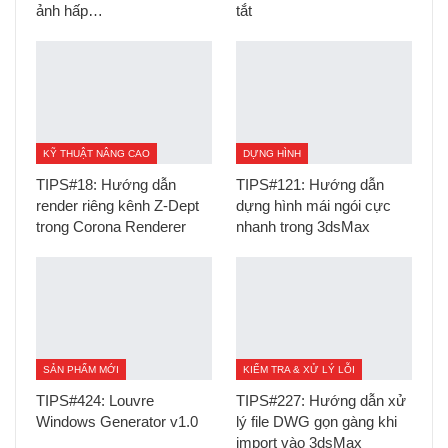
ảnh hấp…
tắt
KỸ THUẬT NÂNG CAO
DỰNG HÌNH
TIPS#18: Hướng dẫn
TIPS#121: Hướng dẫn
render riêng kênh Z-Dept
dựng hình mái ngói cực
trong Corona Renderer
nhanh trong 3dsMax
SẢN PHẨM MỚI
KIỂM TRA & XỬ LÝ LỖI
TIPS#424: Louvre
TIPS#227: Hướng dẫn xử
Windows Generator v1.0
lý file DWG gọn gàng khi
import vào 3dsMax