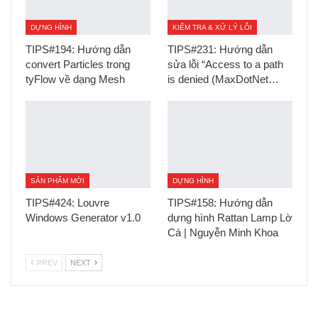
DỰNG HÌNH
KIỂM TRA & XỬ LÝ LỖI
TIPS#194: Hướng dẫn
TIPS#231: Hướng dẫn
convert Particles trong
sửa lỗi “Access to a path
tyFlow về dạng Mesh
is denied (MaxDotNet…
SẢN PHẨM MỚI
DỰNG HÌNH
TIPS#424: Louvre
TIPS#158: Hướng dẫn
Windows Generator v1.0
dựng hình Rattan Lamp Lờ
Cá | Nguyễn Minh Khoa
PREV
NEXT