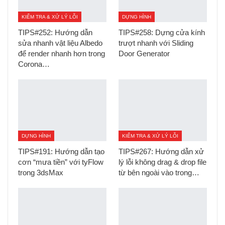
KIỂM TRA & XỬ LÝ LỖI
DỰNG HÌNH
TIPS#252: Hướng dẫn
TIPS#258: Dựng cửa kính
sửa nhanh vật liệu Albedo
trượt nhanh với Sliding
để render nhanh hơn trong
Door Generator
Corona…
DỰNG HÌNH
KIỂM TRA & XỬ LÝ LỖI
TIPS#191: Hướng dẫn tạo
TIPS#267: Hướng dẫn xử
cơn “mưa tiền” với tyFlow
lý lỗi không drag & drop file
trong 3dsMax
từ bên ngoài vào trong…