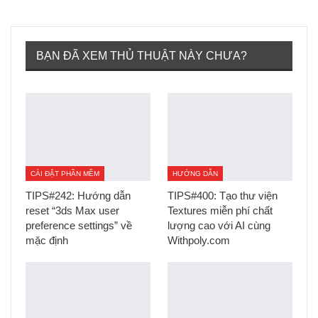
Tumblr
BẠN ĐÃ XEM THỦ THUẬT NÀY CHƯA?
CÀI ĐẶT PHẦN MỀM
HƯỚNG DẪN
TIPS#242: Hướng dẫn
TIPS#400: Tạo thư viện
reset “3ds Max user
Textures miễn phí chất
preference settings” về
lượng cao với AI cùng
mặc định
Withpoly.com