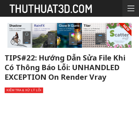
TIPS#22: Hướng Dẫn Sửa File Khi
Có Thông Báo Lỗi: UNHANDLED
EXCEPTION On Render Vray
KIỂM TRA & XỬ LÝ LỖI