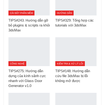
CÀI ĐẶT PHẦN MỀM
HƯỚNG DẪN
TIPS#243: Hướng dẫn gỡ
TIPS#329: Tổng hợp các
bỏ plugins & scripts ra khỏi
tutorials với 3dsMax
3dsMax
CÔNG NGHỆ
KIỂM TRA & XỬ LÝ LỖI
TIPS#275: Hướng dẫn
TIPS#148: Hướng dẫn
dựng của kính sảnh cực
cứu file 3dsMax bị lỗi
nhanh với Glass Door
không mở được
Generator v1.0