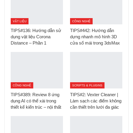
VẬT LIỆU
CÔNG NGHỆ
TIPS#136: Hướng dẫn sử
TIPS#442: Hướng dẫn
dụng vật liệu Corona
dựng nhanh mô hình 3D
Distance – Phần 1
cửa sổ mái trong 3dsMax
CÔNG NGHỆ
SCRIPTS & PLUGINS
TIPS#389: Review 8 ứng
TIPS#2: Vexter Cleaner |
dụng AI có thể xài trong
Làm sạch các điểm không
thiết kế kiến trúc – nội thất
cần thiết trên lưới đa giác