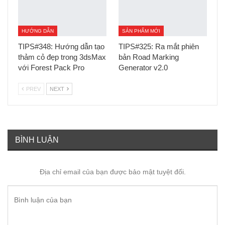
HƯỚNG DẪN
SẢN PHẨM MỚI
TIPS#348: Hướng dẫn tạo
TIPS#325: Ra mắt phiên
thảm cỏ đẹp trong 3dsMax
bản Road Marking
với Forest Pack Pro
Generator v2.0
PREV
NEXT
BÌNH LUẬN
Địa chỉ email của bạn được bảo mật tuyệt đối.