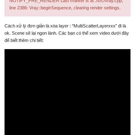
NOTIFY_PRE_RENDER Last marker is at ./src/vray.cpp,
line 2386: Vray::beginSequence, clearing render settings.
Cách xử lý đơn giản là xóa layer : “MultiScatterLayerxxx” đi là
ok. Scene sẽ lại ngon lành. Các bạn có thể xem video dưới đây
để biết thêm chi tiết: