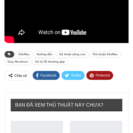
3dsMax
Hướng dẫn
Kỹ thuật nâng cao
Thủ thuật 3dsMax
Vray Renderer
Xử lý lỗi thường gặp
Facebook
Twitter
Pinterest
Chia sẻ
Tumblr
BẠN ĐÃ XEM THỦ THUẬT NÀY CHƯA?