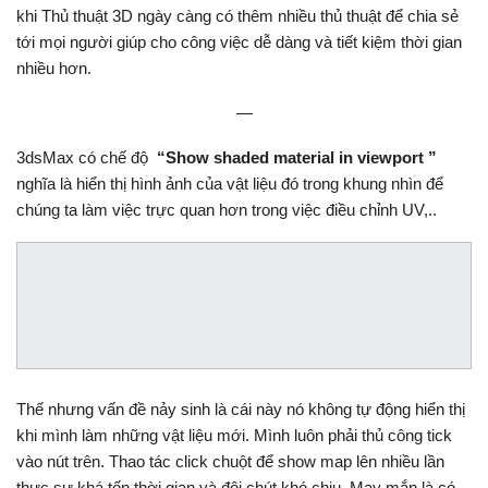
khi Thủ thuật 3D ngày càng có thêm nhiều thủ thuật để chia sẻ
tới mọi người giúp cho công việc dễ dàng và tiết kiệm thời gian
nhiều hơn.
—
3dsMax có chế độ
“Show shaded material in viewport ”
nghĩa là hiển thị hình ảnh của vật liệu đó trong khung nhìn để
chúng ta làm việc trực quan hơn trong việc điều chỉnh UV,..
Thế nhưng vấn đề nảy sinh là cái này nó không tự động hiển thị
khi mình làm những vật liệu mới. Mình luôn phải thủ công tick
vào nút trên. Thao tác click chuột để show map lên nhiều lần
thực sự khá tốn thời gian và đôi chút khó chiu. May mắn là có