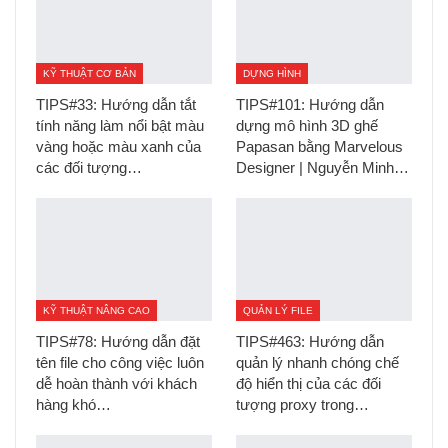
KỸ THUẬT CƠ BẢN
DỰNG HÌNH
TIPS#33: Hướng dẫn tắt
TIPS#101: Hướng dẫn
tính năng làm nổi bật màu
dựng mô hình 3D ghế
vàng hoặc màu xanh của
Papasan bằng Marvelous
các đối tượng…
Designer | Nguyễn Minh…
KỸ THUẬT NÂNG CAO
QUẢN LÝ FILE
TIPS#78: Hướng dẫn đặt
TIPS#463: Hướng dẫn
tên file cho công việc luôn
quản lý nhanh chóng chế
dễ hoàn thành với khách
độ hiển thị của các đối
hàng khó…
tượng proxy trong…