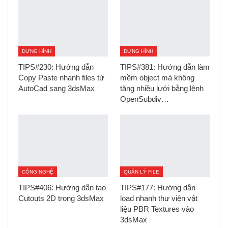
DỰNG HÌNH
DỰNG HÌNH
TIPS#230: Hướng dẫn
TIPS#381: Hướng dẫn làm
Copy Paste nhanh files từ
mềm object mà không
AutoCad sang 3dsMax
tăng nhiều lưới bằng lệnh
OpenSubdiv…
CÔNG NGHỆ
QUẢN LÝ FILE
TIPS#406: Hướng dẫn tạo
TIPS#177: Hướng dẫn
Cutouts 2D trong 3dsMax
load nhanh thư viện vật
liệu PBR Textures vào
3dsMax