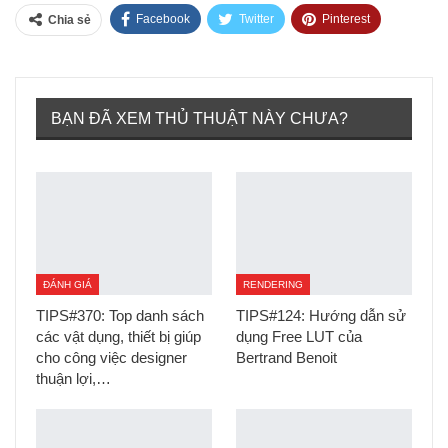
Facebook
Twitter
Pinterest
Chia sẻ
Tumblr
BẠN ĐÃ XEM THỦ THUẬT NÀY CHƯA?
ĐÁNH GIÁ
RENDERING
TIPS#370: Top danh sách
TIPS#124: Hướng dẫn sử
các vật dụng, thiết bị giúp
dụng Free LUT của
cho công việc designer
Bertrand Benoit
thuận lợi,…