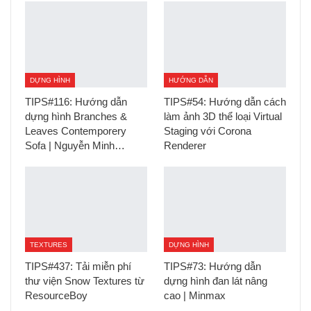
DỰNG HÌNH
HƯỚNG DẪN
TIPS#116: Hướng dẫn
TIPS#54: Hướng dẫn cách
dựng hình Branches &
làm ảnh 3D thể loại Virtual
Leaves Contemporery
Staging với Corona
Sofa | Nguyễn Minh…
Renderer
TEXTURES
DỰNG HÌNH
TIPS#437: Tải miễn phí
TIPS#73: Hướng dẫn
thư viện Snow Textures từ
dựng hình đan lát nâng
ResourceBoy
cao | Minmax