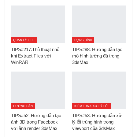
QUẢN LÝ FILE
DỰNG HÌNH
TIPS#217:Thủ thuật nhỏ
TIPS#88: Hướng dẫn tạo
khi Extract Files với
mô hình tường đá trong
WinRAR
3dsMax
HƯỚNG DẪN
KIỂM TRA & XỬ LÝ LỖI
TIPS#52: Hướng dẫn tạo
TIPS#53: Hướng dẫn xử
ảnh 3D trong Facebook
lý lỗi trùng hình trong
với ảnh render 3dsMax
viewport của 3dsMax