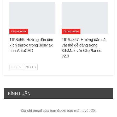
DỰNG HÌNH
DỰNG HÌNH
TIPS#55: Hướng dẫn dim
TIPS#367: Hướng dẫn cắt
kích thước trong 3dsMax
vật thể dễ dàng trong
như AutoCAD
3dsMax với ClipPlanes
v2.0
PREV
NEXT
BÌNH LUẬN
Địa chỉ email của bạn được bảo mật tuyệt đối.