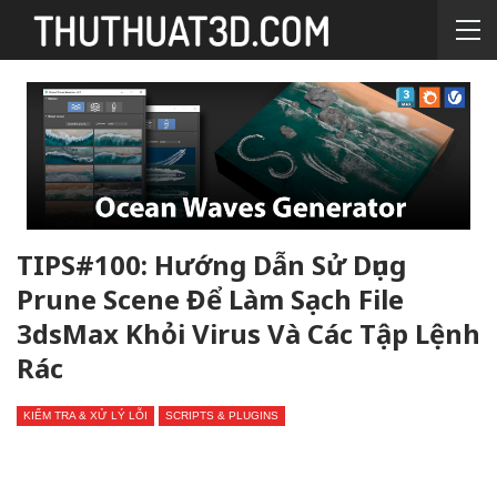
TIPS#100: Hướng Dẫn Sử Dụng
Prune Scene Để Làm Sạch File
3dsMax Khỏi Virus Và Các Tập Lệnh
Rác
KIỂM TRA & XỬ LÝ LỖI
SCRIPTS & PLUGINS