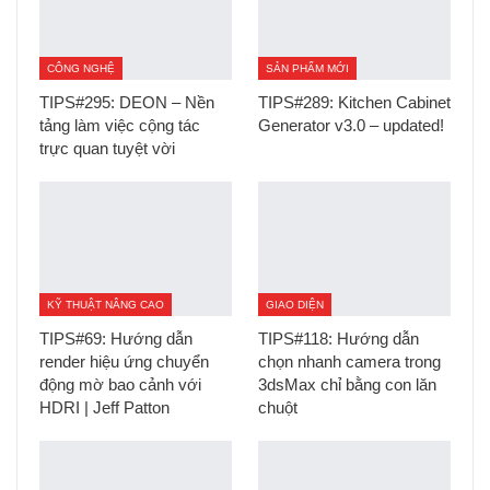
CÔNG NGHỆ
SẢN PHẨM MỚI
TIPS#295: DEON – Nền
TIPS#289: Kitchen Cabinet
tảng làm việc cộng tác
Generator v3.0 – updated!
trực quan tuyệt vời
KỸ THUẬT NÂNG CAO
GIAO DIỆN
TIPS#69: Hướng dẫn
TIPS#118: Hướng dẫn
render hiệu ứng chuyển
chọn nhanh camera trong
động mờ bao cảnh với
3dsMax chỉ bằng con lăn
HDRI | Jeff Patton
chuột