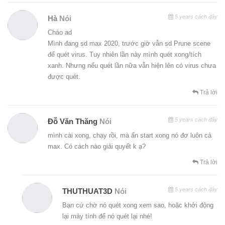
5 years cách đây
Hà
Nói
Chào ad
Mình đang sd max 2020, trước giờ vẫn sd Prune scene
để quét virus. Tuy nhiên lần này mình quét xong/tích
xanh. Nhưng nếu quét lần nữa vẫn hiện lên có virus chưa
được quét.
Trả lời
5 years cách đây
Đỗ Văn Thăng
Nói
mình cài xong, chạy rồi, mà ấn start xong nó đơ luôn cả
max. Có cách nào giải quyết k ạ?
Trả lời
5 years cách đây
THUTHUAT3D
Nói
Bạn cứ chờ nó quét xong xem sao, hoặc khởi động
lại máy tính để nó quét lại nhé!