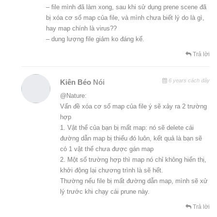
– file mình đã làm xong, sau khi sử dụng prene scene đã
bị xóa cơ số map của file, và mình chưa biết lý do là gì,
hay map chính là virus??
– dung lượng file giảm ko đáng kể.
Trả lời
6 years cách đây
Kiên Béo
Nói
@Nature:
Vấn đề xóa cơ số map của file ý sẽ xảy ra 2 trường
hợp
1. Vật thể của bạn bị mất map: nó sẽ delete cái
đường dẫn map bị thiếu đó luôn, kết quả là bạn sẽ
có 1 vật thể chưa được gán map
2. Một số trường hợp thì map nó chỉ không hiển thị,
khởi động lại chương trình là sẽ hết.
Thường nếu file bị mất đường dẫn map, mình sẽ xử
lý trước khi chạy cái prune này.
Trả lời