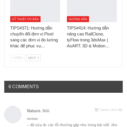
KỸ THUẬT CƠ BẢN
HƯỚNG DẪN
TIPS#371: Hướng dẫn
TIPS#414: Hướng dẫn
chuyển đổi đơn vị Pixel
nâng cao RailClone,
sang các đơn vị đo lường
tyFlow trong 3dsMax |
khác để phục vụ…
AsART. 3D & Motion…
PREV
NEXT
6 COMMENTS
7 years cách đây
Nature.
Nói
review:
– đã sửa đc các lỗi thường gặp như trong bài viết. like