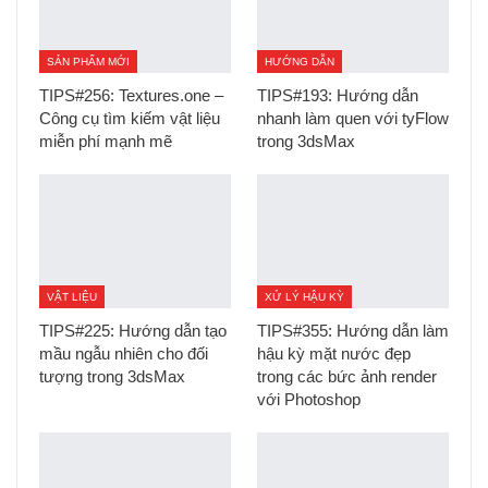
SẢN PHẨM MỚI
HƯỚNG DẪN
TIPS#256: Textures.one –
TIPS#193: Hướng dẫn
Công cụ tìm kiếm vật liệu
nhanh làm quen với tyFlow
miễn phí mạnh mẽ
trong 3dsMax
VẬT LIỆU
XỬ LÝ HẬU KỲ
TIPS#225: Hướng dẫn tạo
TIPS#355: Hướng dẫn làm
mầu ngẫu nhiên cho đối
hậu kỳ mặt nước đẹp
tượng trong 3dsMax
trong các bức ảnh render
với Photoshop