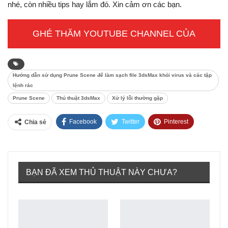
nhé, còn nhiều tips hay lắm đó. Xin cảm ơn các bạn.
GHÉ THĂM YOUTUBE CHANNEL CỦA
THỦ THUẬT 3D
Hướng dẫn sử dụng Prune Scene để làm sạch file 3dsMax khỏi virus và các tập
lệnh rác
Prune Scene
Thủ thuật 3dsMax
Xử lý lỗi thường gặp
Facebook
Twitter
Pinterest
Chia sẻ
Tumblr
BẠN ĐÃ XEM THỦ THUẬT NÀY CHƯA?