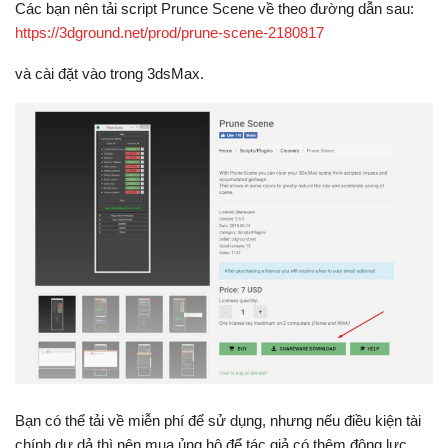
Các bạn nên tải script Prunce Scene về theo đường dẫn sau:
https://3dground.net/prod/prune-scene-2180817
và cài đặt vào trong 3dsMax.
Bạn có thể tải về miễn phí để sử dụng, nhưng nếu điều kiện tài
chính dư dả thì nên mua ủng hộ để tác giả có thêm động lực