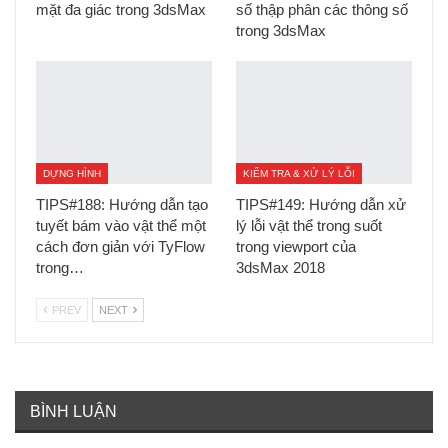
mặt đa giác trong 3dsMax
số thập phân các thông số
trong 3dsMax
DỰNG HÌNH
KIỂM TRA & XỬ LÝ LỖI
TIPS#188: Hướng dẫn tạo
TIPS#149: Hướng dẫn xử
tuyết bám vào vật thể một
lý lỗi vật thể trong suốt
cách đơn giản với TyFlow
trong viewport của
trong…
3dsMax 2018
PREV
NEXT
BÌNH LUẬN