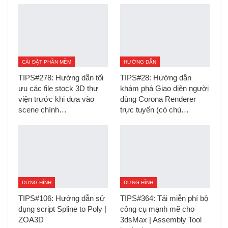
CÀI ĐẶT PHẦN MỀM
HƯỚNG DẪN
TIPS#278: Hướng dẫn tối
TIPS#28: Hướng dẫn
ưu các file stock 3D thư
khám phá Giao diện người
viện trước khi đưa vào
dùng Corona Renderer
scene chính…
trực tuyến (có chú…
DỰNG HÌNH
DỰNG HÌNH
TIPS#106: Hướng dẫn sử
TIPS#364: Tải miễn phí bộ
dụng script Spline to Poly |
công cụ mạnh mẽ cho
ZOA3D
3dsMax | Assembly Tool