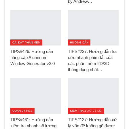
by Andrew…
CÀI ĐẶT PHẦN MỀM
HƯỚNG DẪN
TIPS#426: Hướng dẫn
TIPS#237: Hướng dẫn tra
nâng cấp Aluminum
cứu nhanh phím tắt của
Window Generator v3.0
các phần mềm 2D/3D
thông dụng nhất…
QUẢN LÝ FILE
KIỂM TRA & XỬ LÝ LỖI
TIPS#461: Hướng dẫn
TIPS#137: Hướng dẫn xử
kiểm tra nhanh số lượng
lý vấn đề không gõ được