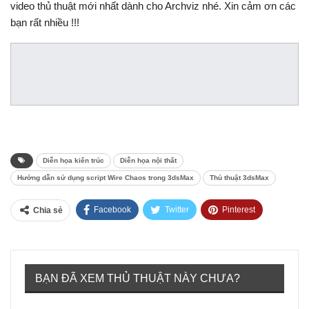
video thủ thuật mới nhất dành cho Archviz nhé. Xin cảm ơn các
bạn rất nhiều !!!
Diễn họa kiến trúc
Diễn họa nội thất
Hướng dẫn sử dụng script Wire Chaos trong 3dsMax
Thủ thuật 3dsMax
Facebook
Twitter
Pinterest
Chia sẻ
Tumblr
BẠN ĐÃ XEM THỦ THUẬT NÀY CHƯA?