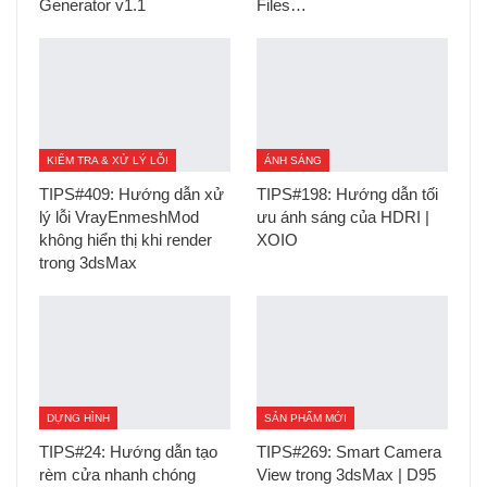
Generator v1.1
Files…
KIỂM TRA & XỬ LÝ LỖI
ÁNH SÁNG
TIPS#409: Hướng dẫn xử
TIPS#198: Hướng dẫn tối
lý lỗi VrayEnmeshMod
ưu ánh sáng của HDRI |
không hiển thị khi render
XOIO
trong 3dsMax
DỰNG HÌNH
SẢN PHẨM MỚI
TIPS#24: Hướng dẫn tạo
TIPS#269: Smart Camera
rèm cửa nhanh chóng
View trong 3dsMax | D95