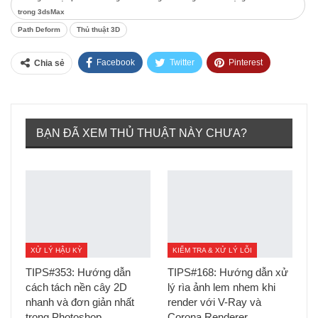
trong 3dsMax
Path Deform
Thủ thuật 3D
Facebook
Twitter
Pinterest
Chia sẻ
Tumblr
BẠN ĐÃ XEM THỦ THUẬT NÀY CHƯA?
XỬ LÝ HẬU KỲ
KIỂM TRA & XỬ LÝ LỖI
TIPS#353: Hướng dẫn
TIPS#168: Hướng dẫn xử
cách tách nền cây 2D
lý rìa ảnh lem nhem khi
nhanh và đơn giản nhất
render với V-Ray và
trong Photoshop
Corona Renderer