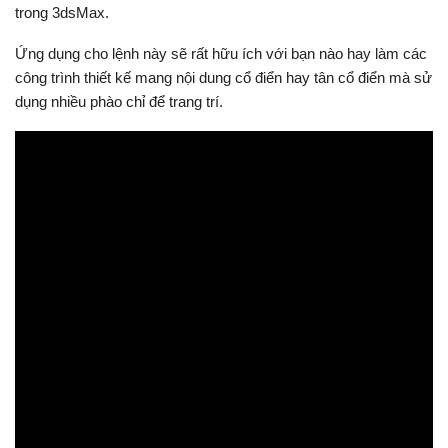
trong 3dsMax.
Ứng dụng cho lệnh này sẽ rất hữu ích với bạn nào hay làm các
công trình thiết kế mang nội dung cổ điển hay tân cổ điển mà sử
dụng nhiều phào chỉ để trang trí.