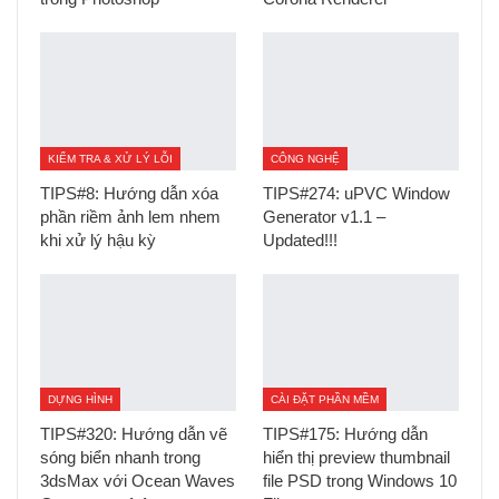
KIỂM TRA & XỬ LÝ LỖI
CÔNG NGHỆ
TIPS#8: Hướng dẫn xóa
TIPS#274: uPVC Window
phần riềm ảnh lem nhem
Generator v1.1 –
khi xử lý hậu kỳ
Updated!!!
DỰNG HÌNH
CÀI ĐẶT PHẦN MỀM
TIPS#320: Hướng dẫn vẽ
TIPS#175: Hướng dẫn
sóng biển nhanh trong
hiển thị preview thumbnail
3dsMax với Ocean Waves
file PSD trong Windows 10