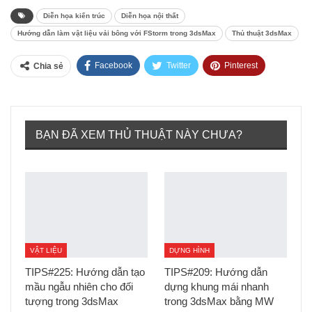
Diễn họa kiến trúc
Diễn họa nội thất
Hướng dẫn làm vật liệu vải bông với FStorm trong 3dsMax
Thủ thuật 3dsMax
Facebook
Twitter
Pinterest
Chia sẻ
Tumblr
BẠN ĐÃ XEM THỦ THUẬT NÀY CHƯA?
VẬT LIỆU
DỰNG HÌNH
TIPS#225: Hướng dẫn tạo
TIPS#209: Hướng dẫn
mầu ngẫu nhiên cho đối
dựng khung mái nhanh
tượng trong 3dsMax
trong 3dsMax bằng MW