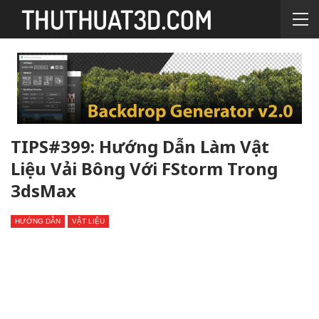
TIPS#399: Hướng Dẫn Làm Vật
Liệu Vải Bông Với FStorm Trong
3dsMax
HƯỚNG DẪN
VẬT LIỆU