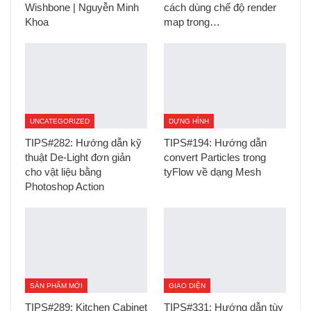
Wishbone | Nguyễn Minh
cách dùng chế độ render
Khoa
map trong…
UNCATEGORIZED
DỰNG HÌNH
TIPS#282: Hướng dẫn kỹ
TIPS#194: Hướng dẫn
thuật De-Light đơn giản
convert Particles trong
cho vật liệu bằng
tyFlow về dạng Mesh
Photoshop Action
SẢN PHẨM MỚI
GIAO DIỆN
TIPS#289: Kitchen Cabinet
TIPS#331: Hướng dẫn tùy