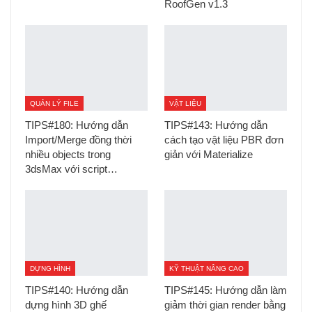
RoofGen v1.3
QUẢN LÝ FILE
VẬT LIỆU
TIPS#180: Hướng dẫn
TIPS#143: Hướng dẫn
Import/Merge đồng thời
cách tạo vật liệu PBR đơn
nhiều objects trong
giản với Materialize
3dsMax với script…
DỰNG HÌNH
KỸ THUẬT NÂNG CAO
TIPS#140: Hướng dẫn
TIPS#145: Hướng dẫn làm
dựng hình 3D ghế
giảm thời gian render bằng