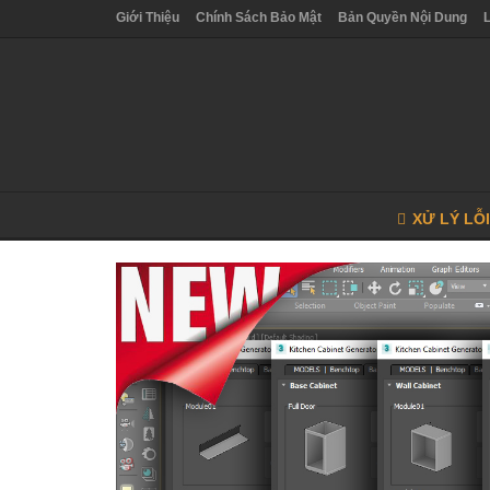
Giới Thiệu
Chính Sách Bảo Mật
Bản Quyền Nội Dung
XỬ LÝ LỖ