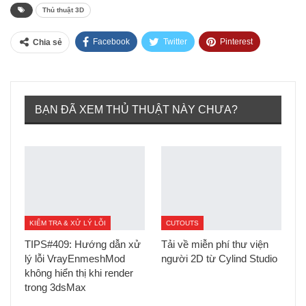
Thủ thuật 3D
Facebook
Twitter
Pinterest
Chia sẻ
Tumblr
BẠN ĐÃ XEM THỦ THUẬT NÀY CHƯA?
KIỂM TRA & XỬ LÝ LỖI
CUTOUTS
TIPS#409: Hướng dẫn xử
Tải về miễn phí thư viện
lý lỗi VrayEnmeshMod
người 2D từ Cylind Studio
không hiển thị khi render
trong 3dsMax