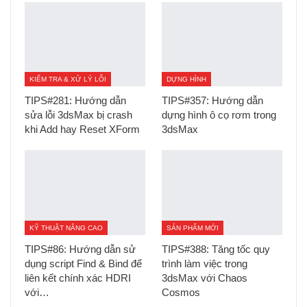
KIỂM TRA & XỬ LÝ LỖI
DỰNG HÌNH
TIPS#281: Hướng dẫn
TIPS#357: Hướng dẫn
sửa lỗi 3dsMax bị crash
dựng hình ô cọ rơm trong
khi Add hay Reset XForm
3dsMax
KỸ THUẬT NÂNG CAO
SẢN PHẨM MỚI
TIPS#86: Hướng dẫn sử
TIPS#388: Tăng tốc quy
dụng script Find & Bind để
trình làm việc trong
liên kết chính xác HDRI
3dsMax với Chaos
với…
Cosmos