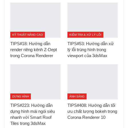
KỸ THUẬT NÂNG CAO
KIỂM TRA & XỬ LÝ LỖI
TIPS#18: Hướng dẫn
TIPS#53: Hướng dẫn xử
render riêng kênh Z-Dept
lý lỗi trùng hình trong
trong Corona Renderer
viewport của 3dsMax
DỰNG HÌNH
ÁNH SÁNG
TIPS#223: Hướng dẫn
TIPS#408: Hướng dẫn tối
dựng hình mái ngói siêu
ưu chất lượng bokeh trong
nhanh với Smart Roof
Corona Renderer 10
Tiles trong 3dsMax