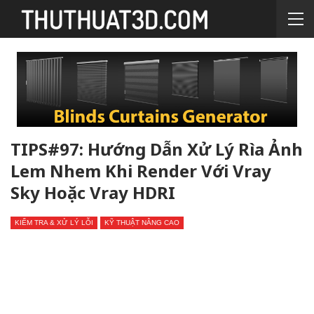
TIPS#97: Hướng Dẫn Xử Lý Rìa Ảnh
Lem Nhem Khi Render Với Vray
Sky Hoặc Vray HDRI
KIỂM TRA & XỬ LÝ LỖI
KỸ THUẬT NÂNG CAO