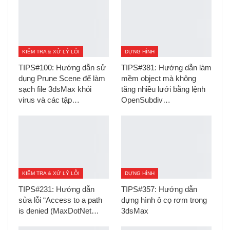
KIỂM TRA & XỬ LÝ LỖI
DỰNG HÌNH
TIPS#100: Hướng dẫn sử
TIPS#381: Hướng dẫn làm
dụng Prune Scene để làm
mềm object mà không
sạch file 3dsMax khỏi
tăng nhiều lưới bằng lệnh
virus và các tập…
OpenSubdiv…
KIỂM TRA & XỬ LÝ LỖI
DỰNG HÌNH
TIPS#231: Hướng dẫn
TIPS#357: Hướng dẫn
sửa lỗi “Access to a path
dựng hình ô cọ rơm trong
is denied (MaxDotNet…
3dsMax