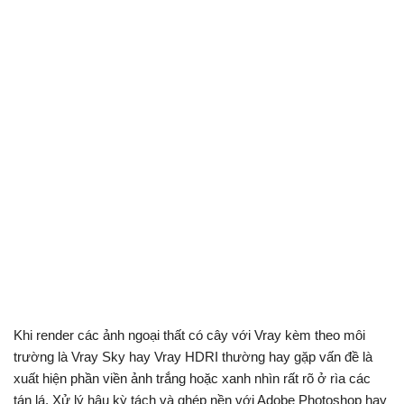
Khi render các ảnh ngoại thất có cây với Vray kèm theo môi
trường là Vray Sky hay Vray HDRI thường hay gặp vấn đề là
xuất hiện phần viền ảnh trắng hoặc xanh nhìn rất rõ ở rìa các
tán lá. Xử lý hậu kỳ tách và ghép nền với Adobe Photoshop hay