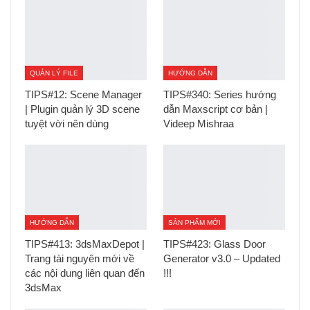
QUẢN LÝ FILE
HƯỚNG DẪN
TIPS#12: Scene Manager
TIPS#340: Series hướng
| Plugin quản lý 3D scene
dẫn Maxscript cơ bản |
tuyệt vời nên dùng
Videep Mishraa
HƯỚNG DẪN
SẢN PHẨM MỚI
TIPS#413: 3dsMaxDepot |
TIPS#423: Glass Door
Trang tài nguyên mới về
Generator v3.0 – Updated
các nội dung liên quan đến
!!!
3dsMax