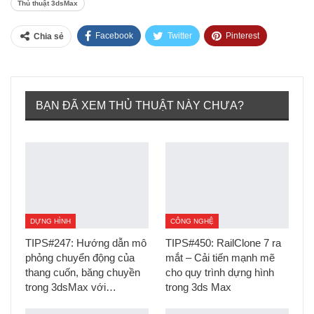
Thủ thuật 3dsMax
Facebook
Twitter
Pinterest
Chia sẻ
Tumblr
BẠN ĐÃ XEM THỦ THUẬT NÀY CHƯA?
DỰNG HÌNH
CÔNG NGHỆ
TIPS#247: Hướng dẫn mô
TIPS#450: RailClone 7 ra
phỏng chuyển động của
mắt – Cải tiến mạnh mẽ
thang cuốn, băng chuyền
cho quy trình dựng hình
trong 3dsMax với…
trong 3ds Max