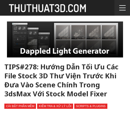
TIPS#278: Hướng Dẫn Tối Ưu Các
File Stock 3D Thư Viện Trước Khi
Đưa Vào Scene Chính Trong
3dsMax Với Stock Model Fixer
CÀI ĐẶT PHẦN MỀM
KIỂM TRA & XỬ LÝ LỖI
SCRIPTS & PLUGINS