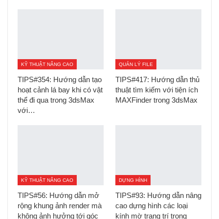
KỸ THUẬT NÂNG CAO
QUẢN LÝ FILE
TIPS#354: Hướng dẫn tạo
TIPS#417: Hướng dẫn thủ
hoạt cảnh lá bay khi có vật
thuật tìm kiếm với tiện ích
thể đi qua trong 3dsMax
MAXFinder trong 3dsMax
với…
KỸ THUẬT NÂNG CAO
DỰNG HÌNH
TIPS#56: Hướng dẫn mở
TIPS#93: Hướng dẫn nâng
rộng khung ảnh render mà
cao dựng hình các loại
không ảnh hưởng tới góc
kính mờ trang trí trong