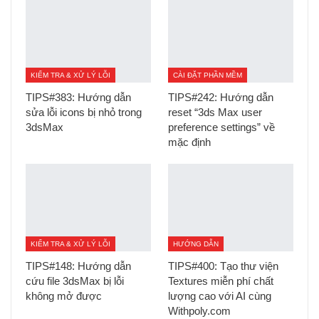
KIỂM TRA & XỬ LÝ LỖI
CÀI ĐẶT PHẦN MỀM
TIPS#383: Hướng dẫn
TIPS#242: Hướng dẫn
sửa lỗi icons bị nhỏ trong
reset “3ds Max user
3dsMax
preference settings” về
mặc định
KIỂM TRA & XỬ LÝ LỖI
HƯỚNG DẪN
TIPS#148: Hướng dẫn
TIPS#400: Tạo thư viện
cứu file 3dsMax bị lỗi
Textures miễn phí chất
không mở được
lượng cao với AI cùng
Withpoly.com