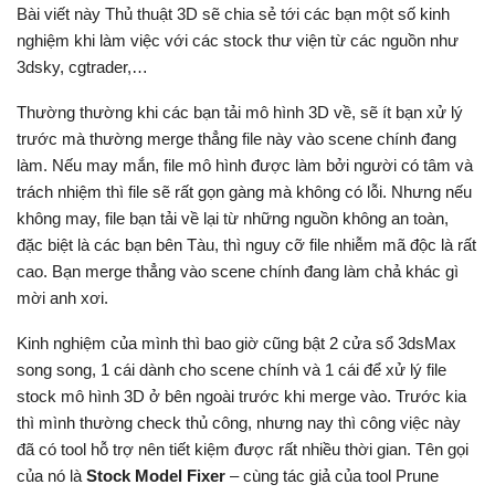
Bài viết này Thủ thuật 3D sẽ chia sẻ tới các bạn một số kinh
nghiệm khi làm việc với các stock thư viện từ các nguồn như
3dsky, cgtrader,…
Thường thường khi các bạn tải mô hình 3D về, sẽ ít bạn xử lý
trước mà thường merge thẳng file này vào scene chính đang
làm. Nếu may mắn, file mô hình được làm bởi người có tâm và
trách nhiệm thì file sẽ rất gọn gàng mà không có lỗi. Nhưng nếu
không may, file bạn tải về lại từ những nguồn không an toàn,
đặc biệt là các bạn bên Tàu, thì nguy cỡ file nhiễm mã độc là rất
cao. Bạn merge thẳng vào scene chính đang làm chả khác gì
mời anh xơi.
Kinh nghiệm của mình thì bao giờ cũng bật 2 cửa sổ 3dsMax
song song, 1 cái dành cho scene chính và 1 cái để xử lý file
stock mô hình 3D ở bên ngoài trước khi merge vào. Trước kia
thì mình thường check thủ công, nhưng nay thì công việc này
đã có tool hỗ trợ nên tiết kiệm được rất nhiều thời gian. Tên gọi
của nó là
Stock Model Fixer
– cùng tác giả của tool Prune