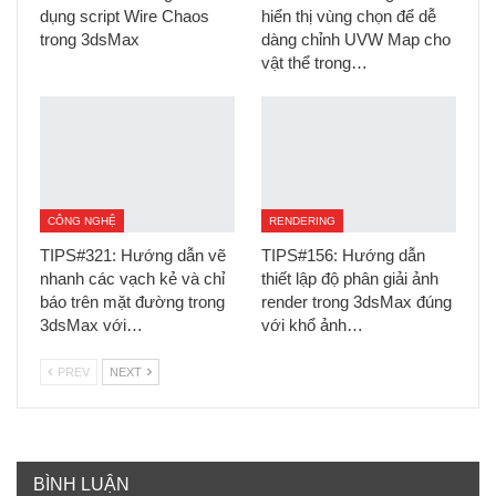
dụng script Wire Chaos
hiển thị vùng chọn để dễ
trong 3dsMax
dàng chỉnh UVW Map cho
vật thể trong…
CÔNG NGHỆ
RENDERING
TIPS#321: Hướng dẫn vẽ
TIPS#156: Hướng dẫn
nhanh các vạch kẻ và chỉ
thiết lập độ phân giải ảnh
báo trên mặt đường trong
render trong 3dsMax đúng
3dsMax với…
với khổ ảnh…
PREV
NEXT
BÌNH LUẬN