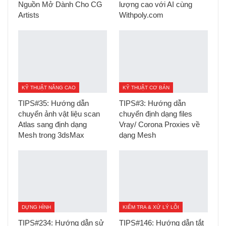
Nguồn Mở Dành Cho CG
lượng cao với AI cùng
Artists
Withpoly.com
KỸ THUẬT NÂNG CAO
KỸ THUẬT CƠ BẢN
TIPS#35: Hướng dẫn
TIPS#3: Hướng dẫn
chuyển ảnh vật liệu scan
chuyển định dạng files
Atlas sang định dạng
Vray/ Corona Proxies về
Mesh trong 3dsMax
dạng Mesh
DỰNG HÌNH
KIỂM TRA & XỬ LÝ LỖI
TIPS#234: Hướng dẫn sử
TIPS#146: Hướng dẫn tắt