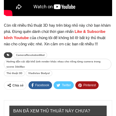
Còn rất nhiều thủ thuật 3D hay trên blog nhỏ này chờ bạn khám
phá. Đừng quên dành chút thời gian nhấn
Like & Subscribe
kênh Youtube
của chúng tôi để không bõ lỡ bất kỳ thủ thuật
nào cho công việc nhé. Xin cảm ơn các bạn rất nhiều !!!
CameraResolutionMod
Hướng dẫn cài đặt khổ ảnh render khác nhau cho riêng từng camera trong
scene 3dsMax
Thủ thuật 3D
Vladislav Bodyul
Facebook
Twitter
Pinterest
Chia sẻ
Tumblr
BẠN ĐÃ XEM THỦ THUẬT NÀY CHƯA?