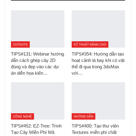
CUTOUTS
KỸ THUẬT NÂNG CAO
TIPS#131: Webinar hướng
TIPS#354: Hướng dẫn tạo
dẫn cách ghép cây 2D
hoạt cảnh lá bay khi có vật
đúng và đẹp vào các dự
thể đi qua trong 3dsMax
án diễn họa kiến…
với…
CÔNG NGHỆ
HƯỚNG DẪN
TIPS#452: EZ-Tree: Trình
TIPS#400: Tạo thư viện
Tạo Cây Miễn Phí Mã
Textures miễn phí chất